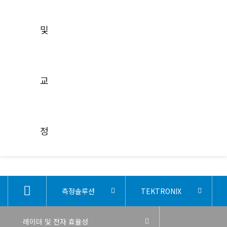
매뉴얼
선택가이드
어플리케이션
및
수리 및 교정
수리
교정
수리
교
교육신청
특별 렌탈 프로모션
견적문의 및 데모요
청
닫기
정
측정솔루션
TEKTRONIX
레이더 및 전자 효율성