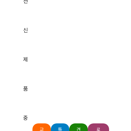
션
EMIEMC
전력 및 에너지 효율성
레이더 및 전자 효율성
스펙트럼 관리 간섭 찾기
신
무선 및 RF
고속 시리얼 통신
항공우주 및 방위산업
오토모티브
제
교육기관
양자연구
의학
전기 자동차 부품 테스트 솔루션
품
멀티채널 어레이 측정 시스템
중
전력반도체 동적 테스트 시스템
신제품
교
특
견
로