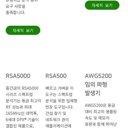
자세히 보기
요구 사항을
충족합니다.
자세히 보기
RSA5000
RSA500
AWG5200
임의 파형
중간급의 RSA5000
빠르고 가벼운 이
발생기
시리즈 스펙트럼
도구는 스펙트럼
분석기는 동급 최고의
분석을 위한 일체형
AWG5200은 동급
RF 성능과 최대
현장 도구입니다.
대비 최고의 샘플링
165MHz인 대역폭,
간섭 찾기 및
속도 및 메모리
6세대 DPX® 기술이
네트워크 관리
용량과 함께 뛰어난
결합된 제품으로,
애플리케이션에