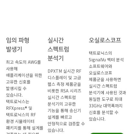
임의 파형
실시간
오실로스코프
발생기
스펙트럼
텍트로닉스의
분석기
SignalVu 벡터 분석
최고 속도의 AWG를
소프트웨어와
사용해
DPXTM 실시간 RF
오실로스코프
애플리케이션을 위한
디스플레이 및 고급
제품군을 사용하면
고유한 신호를
펄스 측정 제품군을
실시간 스펙트럼
발생시킬 수
비롯한 RSA 시리즈
분석기에 사용된 것과
있습니다.
실시간 스펙트럼
동일한 도구로 최대
텍트로닉스는
분석기의 고유한
33GHz 대역폭까지
RFXpress® 및
기능을 통해 송신기
신호를 분석할 수
텍트로닉스의 RF
설계를 빠르고
있습니다.
환경 시뮬레이터
안정적으로 검증할 수
패키지를 통해 설계를
있습니다.