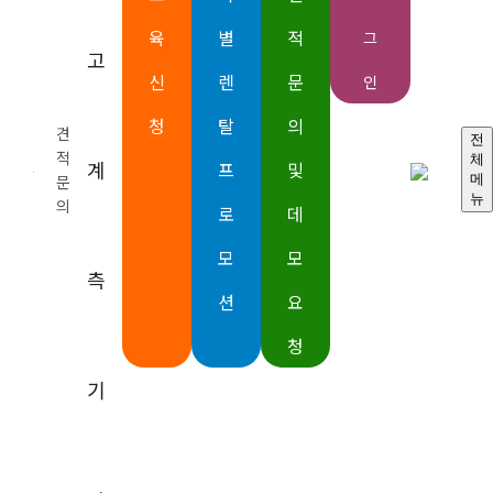
반도체 파라미터 분석기
육
별
적
그
파라메트릭 커브트레이서
고
소스미터SMU
신
렌
문
인
일렉트로미터
나노볼트미터
청
탈
의
견
피코암미터
전
적
체
마이크로옴미터
계
프
및
문
메
디지털멀티미터
뉴
의
로
데
스위칭 및 데이터 획득 시스템
표준전류소스
모
모
표준전압소스
측
DC파워서플라이
션
요
IEEE-488GPIB 인터페이스
청
오실로스코프 및 프로브
스펙트럼 분석기
기
광학 변조 분석기
임의 함수 발생기
임의 파형 발생기
백터 신호 발생기