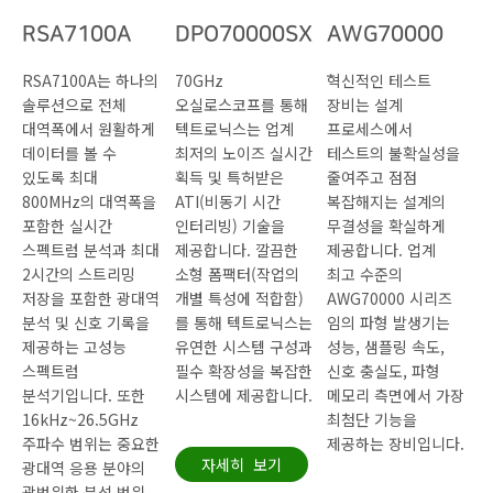
RSA7100A
DPO70000SX
AWG70000
RSA7100A는 하나의
70GHz
혁신적인 테스트
솔루션으로 전체
오실로스코프를 통해
장비는 설계
대역폭에서 원활하게
텍트로닉스는 업계
프로세스에서
데이터를 볼 수
최저의 노이즈 실시간
테스트의 불확실성을
있도록 최대
획득 및 특허받은
줄여주고 점점
800MHz의 대역폭을
ATI(비동기 시간
복잡해지는 설계의
포함한 실시간
인터리빙) 기술을
무결성을 확실하게
스펙트럼 분석과 최대
제공합니다. 깔끔한
제공합니다. 업계
2시간의 스트리밍
소형 폼팩터(작업의
최고 수준의
저장을 포함한 광대역
개별 특성에 적합함)
AWG70000 시리즈
분석 및 신호 기록을
를 통해 텍트로닉스는
임의 파형 발생기는
제공하는 고성능
유연한 시스템 구성과
성능, 샘플링 속도,
스펙트럼
필수 확장성을 복잡한
신호 충실도, 파형
분석기입니다. 또한
시스템에 제공합니다.
메모리 측면에서 가장
16kHz~26.5GHz
최첨단 기능을
주파수 범위는 중요한
제공하는 장비입니다.
자세히 보기
광대역 응용 분야의
광범위한 분석 범위